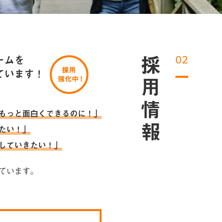
ームを
02
採用情報
ています！
もっと面白くできるのに！」
たい！」
していきたい！」
ています。