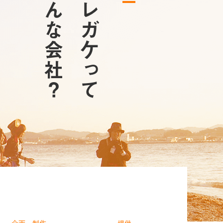
どんな
ハレガケって
会社？
企画・制作
提供