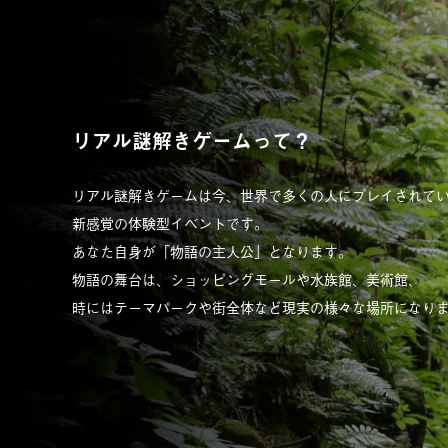
リアル謎解きゲームって？
リアル謎解きゲームは今、
世界で多くの人にプレイされて
新感覚の体験型イベントです。
あなた自身が「物語の主人公」となります。
物語の舞台は、
ショッピングモールや水族館、美術館、
時にはテーマパークや街全体など
現実の様々な場所になり