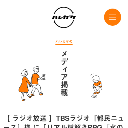
ハレガケの
メディア掲載
【 ラジオ放送 】TBSラジオ『都民ニュ
ース』様 に「リアル謎解きRPG『水の