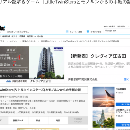
ars×リアル謎解きゲーム『LittleTwinStarsとモノルンから