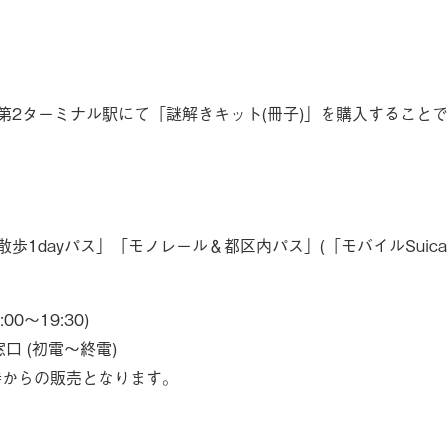
第2ターミナル駅にて「謎解きキット(冊子)」を購入すること
歩1dayパス」「モノレール＆都区内パス」(「モバイルSuic
0～19:30)
口 (初電～終電)
1時からの販売となります。